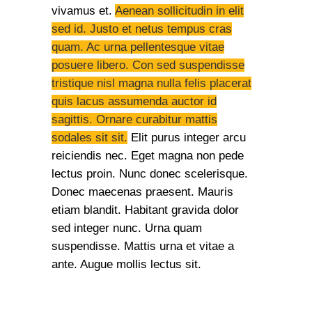
vivamus et.
Aenean sollicitudin in elit
sed id. Justo et netus tempus cras
quam. Ac urna pellentesque vitae
posuere libero. Con sed suspendisse
tristique nisl magna nulla felis placerat
quis lacus assumenda auctor id
sagittis. Ornare curabitur mattis
sodales sit sit.
Elit purus integer arcu
reiciendis nec. Eget magna non pede
lectus proin. Nunc donec scelerisque.
Donec maecenas praesent. Mauris
etiam blandit. Habitant gravida dolor
sed integer nunc. Urna quam
suspendisse. Mattis urna et vitae a
ante. Augue mollis lectus sit.