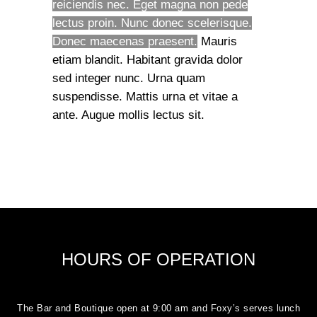
reiciendis nec. Eget magna non pede
lectus proin. Nunc donec scelerisque.
Donec maecenas praesent.
Mauris
etiam blandit. Habitant gravida dolor
sed integer nunc. Urna quam
suspendisse. Mattis urna et vitae a
ante. Augue mollis lectus sit.
HOURS OF OPERATION
The Bar and Boutique open at 9:00 am and Foxy’s serves lunch